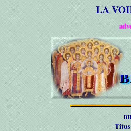
LA VO
adveniat
BI
Titu