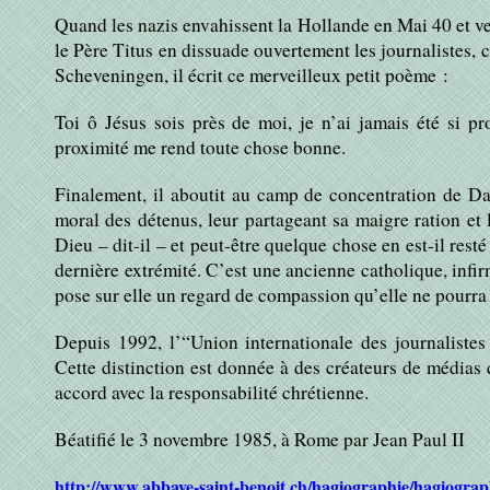
Quand les nazis envahissent la Hollande en Mai 40 et ve
le Père Titus en dissuade ouvertement les journalistes, 
Scheveningen, il écrit ce merveilleux petit poème :
Toi ô Jésus sois près de moi, je n’ai jamais été si 
proximité me rend toute chose bonne.
Finalement, il aboutit au camp de concentration de Dac
moral des détenus, leur partageant sa maigre ration et 
Dieu – dit-il – et peut-être quelque chose en est-il res
dernière extrémité. C’est une ancienne catholique, infirmi
pose sur elle un regard de compassion qu’elle ne pourra 
Depuis 1992, l’“Union internationale des journalistes
Cette distinction est donnée à des créateurs de médias
accord avec la responsabilité chrétienne.
Béatifié le 3 novembre 1985, à Rome par Jean Paul II
http://www.abbaye-saint-benoit.ch/hagiographie/hagiograph