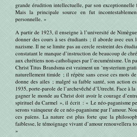
grande érudition intellectuelle, par son exceptionnelle
Mais la principale source en fut incontestablemen
personnelle. »
A partir de 1923, il enseigne à l’université de Nimègue.
donner des cours à ses étudiants ; il aborde avec eux 
nazisme. Il ne se limite pas au cercle restreint des étudi
constatant le manque d’instruction de beaucoup de chrét
aux chrétiens non-catholiques par l’œcuménisme. Un past
Christ Titus Brandsma est vraiment un ‘mysterium grati
naturellement timide ; il répète sans cesse ces mots d
donne des ailes ; malgré sa faible santé, son action est
1935, porte-parole de l’archevêché d’Utrecht. Face à la 
gagner le monde au Christ doit avoir le courage d’entre
spirituel du Carmel »
, il écrit : «
Le néo-paganisme peu
serons vainqueur de ce néo-paganisme par l’amour. No
ces païens. La nature est plus forte que la philosop
faiblesse, le témoignage vivant d’amour renouvellera t
»