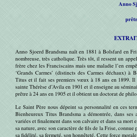
Anno 
prêt
EXTRAI
Anno Sjoerd Brandsma naît en 1881 à Bolsfard en Fri
nombreuse, très catholique. Très tôt, il ressent un appel
frère chez les Franciscains mais une maladie l’en empêc
‘Grands Carmes’ (distincts des Carmes déchaux) à 
Titus et il fait ses premiers vœux à 18 ans en 1899. Il
sainte Thérèse d’Avila en 1901 et il enseigne au sémina
prêtre à 24 ans en 1905 et il obtient un doctorat de phi
Le Saint Père nous dépeint sa personnalité en ces ter
Bienheureux Titus Brandsma a démontrée, dans ses a
variées et finalement dans son calvaire et dans sa mort e
sa nature, avec son caractère de fils de la Frise, connue 
sa fidélité, sa fermeté, son honnêteté. Cette force morale